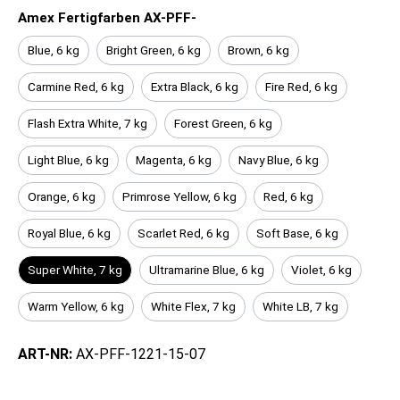
Amex Fertigfarben AX-PFF-
Blue, 6 kg
Bright Green, 6 kg
Brown, 6 kg
Carmine Red, 6 kg
Extra Black, 6 kg
Fire Red, 6 kg
Flash Extra White, 7 kg
Forest Green, 6 kg
Light Blue, 6 kg
Magenta, 6 kg
Navy Blue, 6 kg
Orange, 6 kg
Primrose Yellow, 6 kg
Red, 6 kg
Royal Blue, 6 kg
Scarlet Red, 6 kg
Soft Base, 6 kg
Super White, 7 kg
Ultramarine Blue, 6 kg
Violet, 6 kg
Warm Yellow, 6 kg
White Flex, 7 kg
White LB, 7 kg
ART-NR:
AX-PFF-1221-15-07