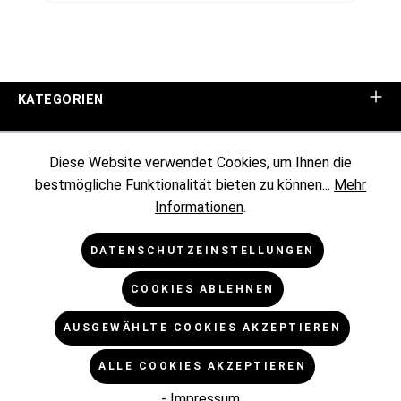
KATEGORIEN
UNTERNEHMEN
Diese Website verwendet Cookies, um Ihnen die
bestmögliche Funktionalität bieten zu können...
Mehr
KUNDENINFORMATIONEN
Informationen
.
RECHTLICHES
DATENSCHUTZEINSTELLUNGEN
COOKIES ABLEHNEN
NEWSLETTER
AUSGEWÄHLTE COOKIES AKZEPTIEREN
* Alle Preise exkl. gesetzl. Mehrwertsteuer zzgl.
ALLE COOKIES AKZEPTIEREN
Versandkosten
und ggf. Nachnahmegebühren, wenn nicht
anders angegeben.
- Impressum