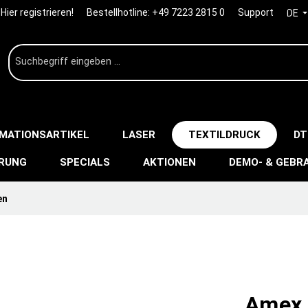
Hier registrieren!
Bestellhotline:
+49 7223 2815 0
Support
DE
IMATIONSARTIKEL
LASER
TEXTILDRUCK
DT
ERUNG
SPECIALS
AKTIONEN
DEMO- & GEBR
en
Amex P