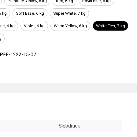
Primrose Yellow, 6 kg
Red, 6 kg
Royal Blue, 6 kg
6 kg
Soft Base, 6 kg
Super White, 7 kg
lue, 6 kg
Violet, 6 kg
Warm Yellow, 6 kg
White Flex, 7 kg
g
PFF-1222-15-07
Siebdruck