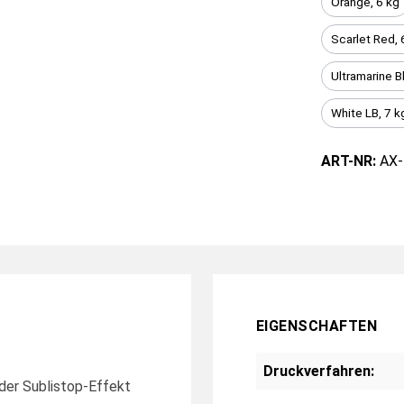
Orange, 6 kg
Scarlet Red, 
Ultramarine B
White LB, 7 k
ART-NR:
AX-
EIGENSCHAFTEN
Druckverfahren:
oder Sublistop-Effekt