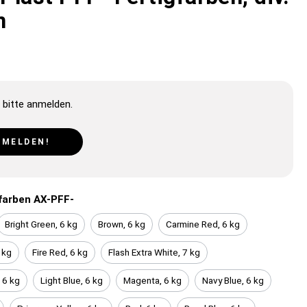
n
 bitte anmelden.
NMELDEN!
farben AX-PFF-
Bright Green, 6 kg
Brown, 6 kg
Carmine Red, 6 kg
 kg
Fire Red, 6 kg
Flash Extra White, 7 kg
 6 kg
Light Blue, 6 kg
Magenta, 6 kg
Navy Blue, 6 kg