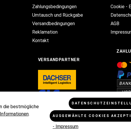
Zahlungsbedingungen
Cookie - 
Umtausch und Rückgabe
Datensch
Versandbedingungen
AGB
Reklamation
Impressu
Kontakt
ZAHL
VERSANDPARTNER
DATENSCHUTZEINSTELL
n die bestmögliche
Informationen
.
AUSGEWÄHLTE COOKIES AKZEPT
Mehrwertsteuer zzgl.
Versandkosten
und ggf. Nachnahmegebühren, w
- Impressum