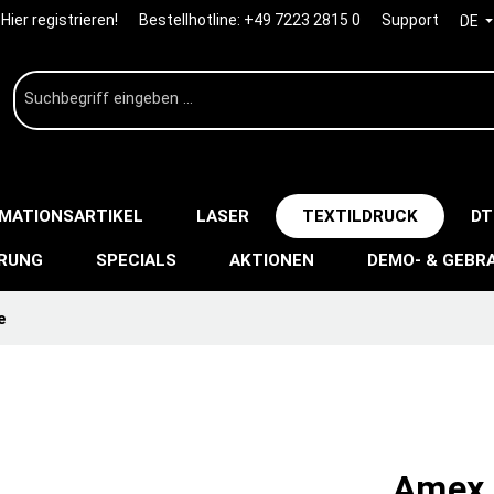
Hier registrieren!
Bestellhotline:
+49 7223 2815 0
Support
DE
IMATIONSARTIKEL
LASER
TEXTILDRUCK
DT
ERUNG
SPECIALS
AKTIONEN
DEMO- & GEBR
e
Amex T