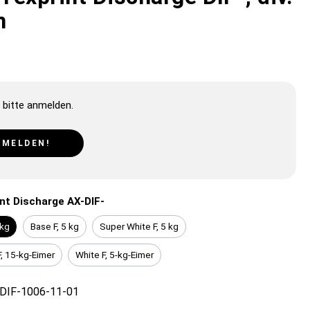
n
 bitte anmelden.
NMELDEN!
nt Discharge AX-DIF-
 kg
Base F, 5 kg
Super White F, 5 kg
, 15-kg-Eimer
White F, 5-kg-Eimer
DIF-1006-11-01