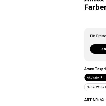
Farbe
Für Preise
A
Amex Texpri
Aktivator F, 1
Super White F
ART-NR:
AX-