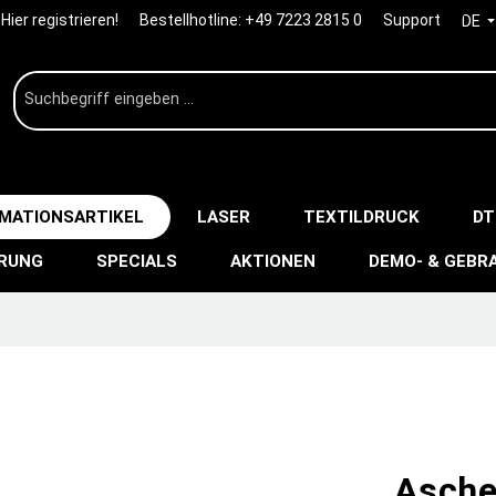
Hier registrieren!
Bestellhotline:
+49 7223 2815 0
Support
DE
IMATIONSARTIKEL
LASER
TEXTILDRUCK
DT
ERUNG
SPECIALS
AKTIONEN
DEMO- & GEBR
Asche