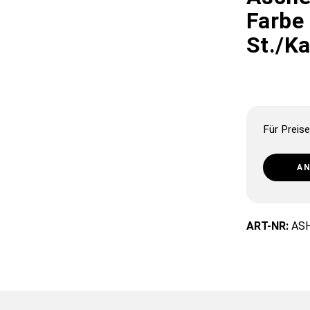
Farbe 
St./K
Für Preise
A
ART-NR:
AS