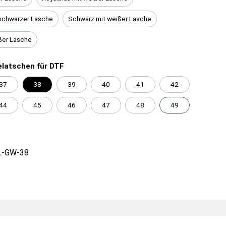
schwarzer Lasche
Schwarz mit weißer Lasche
ßer Lasche
latschen für DTF
37
38
39
40
41
42
44
45
46
47
48
49
L-GW-38