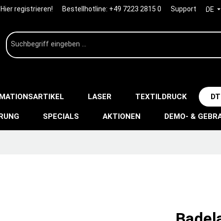
Hier registrieren!
Bestellhotline:
+49 7223 2815 0
Support
DE
IMATIONSARTIKEL
LASER
TEXTILDRUCK
DT
ERUNG
SPECIALS
AKTIONEN
DEMO- & GEBR
Badel