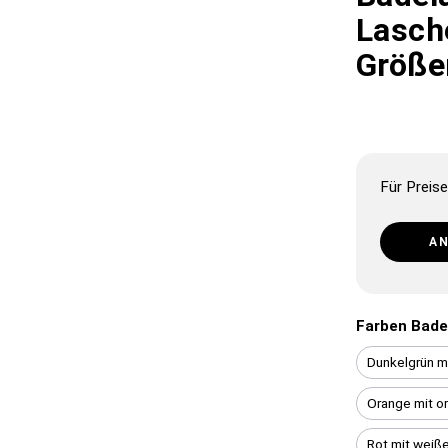
Lasche
Größe
Für Preise
A
Farben Bade
Dunkelgrün m
Orange mit o
Rot mit weiß