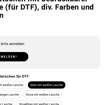
 (für DTF), div. Farben und
n
 bitte anmelden.
NMELDEN!
latschen für DTF
it weißer Lasche
Grün mit weißer Lasche
ranger Lasche
Rosa mit weißer Lasche
er Lasche
Royalblau mit weißer Lasche