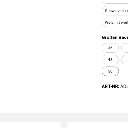
Schwarz mit 
Weiß mit wei
Größen Bade
36
43
50
ART-NR:
AD