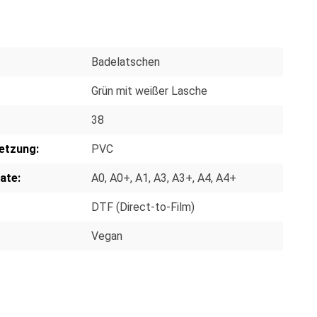
Badelatschen
Grün mit weißer Lasche
38
etzung:
PVC
ate:
A0
, A0+
, A1
, A3
, A3+
, A4
, A4+
DTF (Direct-to-Film)
Vegan