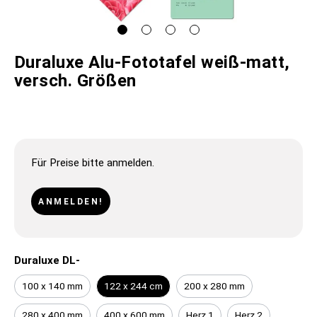
Duraluxe Alu-Fototafel weiß-matt,
versch. Größen
Für Preise bitte anmelden.
ANMELDEN!
Duraluxe DL-
100 x 140 mm
122 x 244 cm
200 x 280 mm
280 x 400 mm
400 x 600 mm
Herz 1
Herz 2