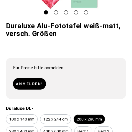
Duraluxe Alu-Fototafel weiß-matt,
versch. Größen
Für Preise bitte anmelden.
ANMELDEN!
Duraluxe DL-
100 x 140 mm
122 x 244 cm
200 x 280 mm
280 x 400 mm
400 x 600 mm
Herz 1
Herz 2