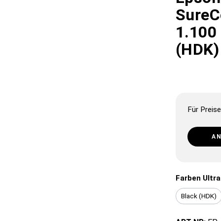
SureC
1.100 
(HDK)
Für Preise
A
Farben Ultr
Black (HDK)