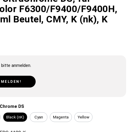
olor F6300/F9400/F9400H,
ml Beutel, CMY, K (nk), K
 bitte anmelden.
NMELDEN!
aChrome DS
Black (nK)
Cyan
Magenta
Yellow