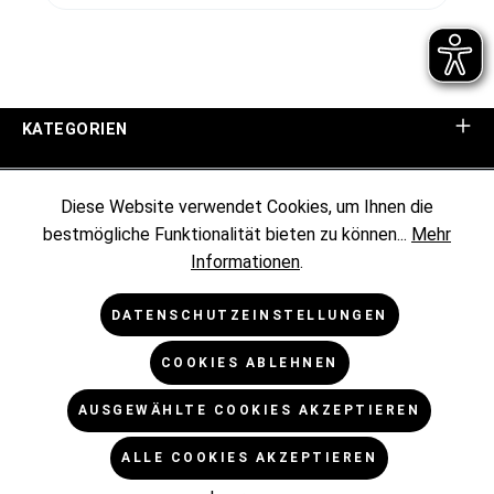
KATEGORIEN
UNTERNEHMEN
Diese Website verwendet Cookies, um Ihnen die
bestmögliche Funktionalität bieten zu können...
Mehr
KUNDENINFORMATIONEN
Informationen
.
RECHTLICHES
DATENSCHUTZEINSTELLUNGEN
COOKIES ABLEHNEN
NEWSLETTER
AUSGEWÄHLTE COOKIES AKZEPTIEREN
* Alle Preise exkl. gesetzl. Mehrwertsteuer zzgl.
ALLE COOKIES AKZEPTIEREN
Versandkosten
und ggf. Nachnahmegebühren, wenn nicht