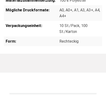
Materialzusammensetzung:
100% Polyester
Mögliche Druckformate:
A0
, A0+
, A1
, A3
, A3+
, A4
,
A4+
Verpackungseinheit:
10 St./Pack
, 100
St./Karton
Form:
Rechteckig