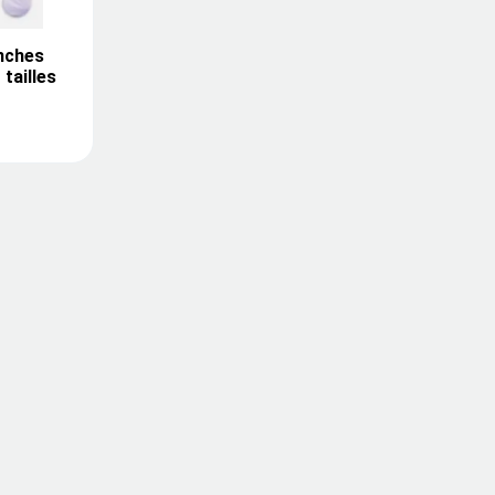
nches
 tailles