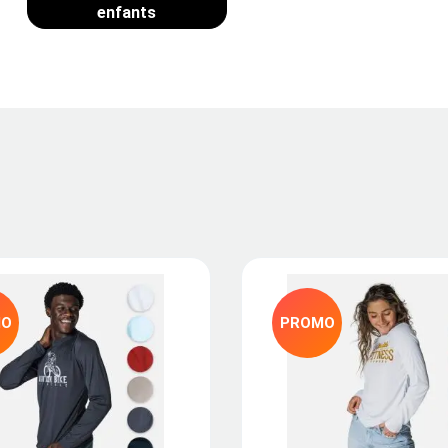
enfants
MO
PROMO