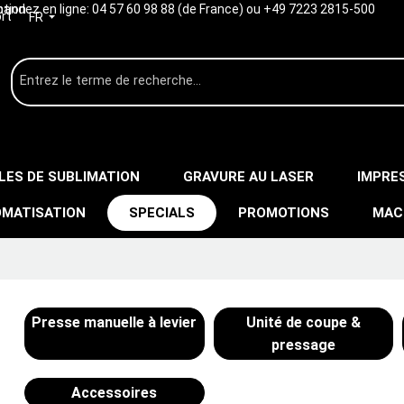
ption
ndez en ligne:
04 57 60 98 88 (de France) ou +49 7223 2815-500
rt
FR
LES DE SUBLIMATION
GRAVURE AU LASER
IMPRE
MATISATION
SPECIALS
PROMOTIONS
MAC
Presse manuelle à levier
Unité de coupe &
pressage
Accessoires