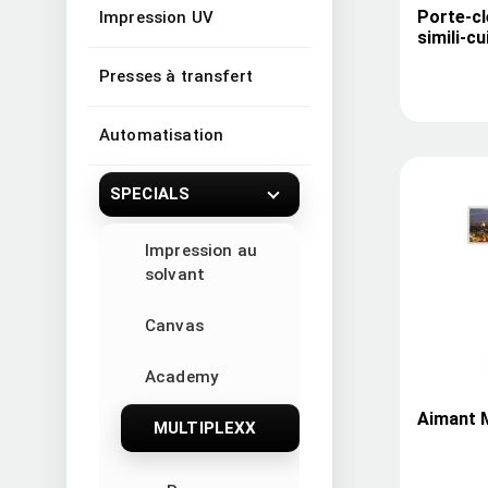
Porte-cl
Impression UV
simili-cu
Presses à transfert
Automatisation
SPECIALS
Impression au
solvant
Canvas
Academy
Aimant M
MULTIPLEXX