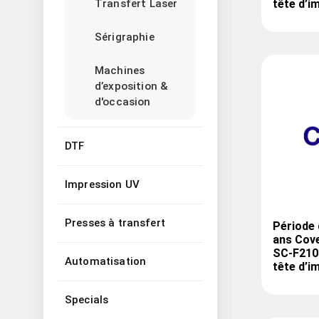
tête d’i
Transfert Laser
Sérigraphie
Machines
d’exposition &
d'occasion
DTF
Impression UV
Presses à transfert
Période 
ans Cov
SC-F2100
Automatisation
tête d’i
Specials