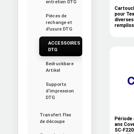
entretien DTG
Cartouch
pour Tex
Pièces de
diverses
rechange et
rempliss
d'usure DTG
ACCESSOIRES
DTG
Bedruckbare
Artikel
Supports
d‘impression
DTG
Transfert Flex
Période 
de découpe
ans Cov
SC-F2200