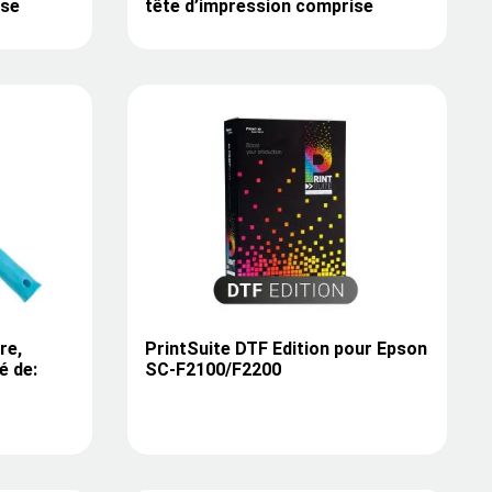
ise
tête d’impression comprise
re,
PrintSuite DTF Edition pour Epson
é de:
SC-F2100/F2200