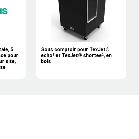
ale, 5
Sous comptoir pour TexJet®
nce pour
echo² et TexJet® shortee², en
r site,
bois
ise