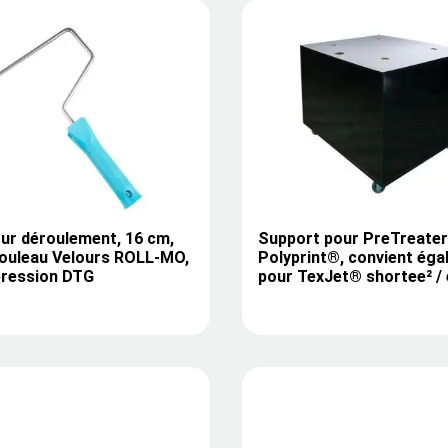
our déroulement, 16 cm,
Support pour PreTreater
rouleau Velours ROLL-MO,
Polyprint®, convient ég
pression DTG
pour TexJet® shortee² /