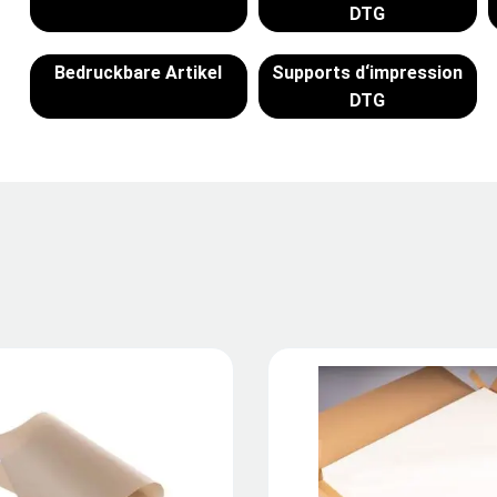
DTG
Bedruckbare Artikel
Supports d‘impression
DTG