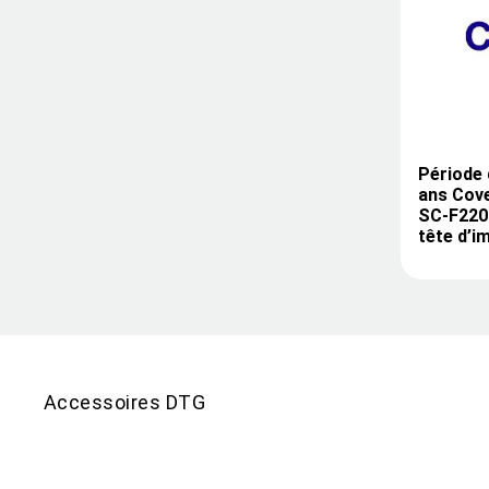
Période 
ans Cov
SC-F2200
tête d’i
Accessoires DTG