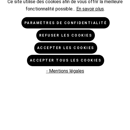
Ce site utilise des cookies afin de vous offrir la meilleure
fonctionnalité possible...
En savoir plus
.
PARAMÈTRES DE CONFIDENTIALITÉ
CATÉGORIES
REFUSER LES COOKIES
L'ENTREPRISE
ACCEPTER LES COOKIES
ACCEPTER TOUS LES COOKIES
ASSISTANCE BOUTIQUE
- Mentions légales
INFORMATIONS
NEWSLETTER
* Tous les prix sont hors TVA TVA majorée de,
frais
d'expédition de
et frais de livraison éventuels, sauf indication
contraire.