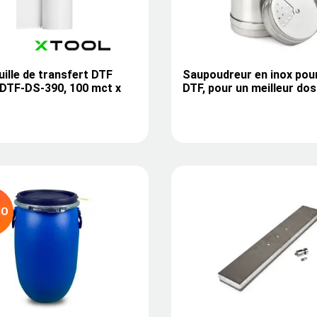
uille de transfert DTF
Saupoudreur en inox pou
-DTF-DS-390, 100 mct x
DTF, pour un meilleur do
MO