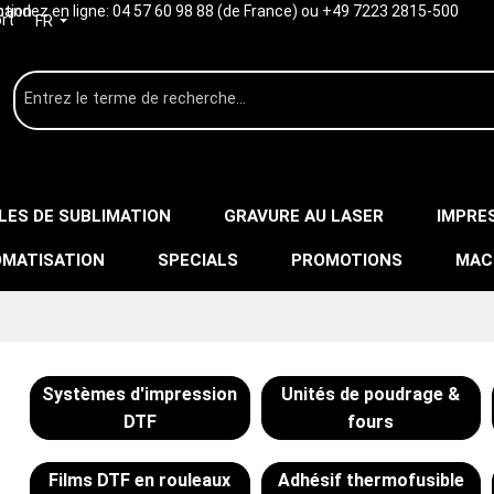
ption
ndez en ligne:
04 57 60 98 88 (de France) ou +49 7223 2815-500
rt
FR
LES DE SUBLIMATION
GRAVURE AU LASER
IMPRE
MATISATION
SPECIALS
PROMOTIONS
MAC
Systèmes d'impression
Unités de poudrage &
DTF
fours
Films DTF en rouleaux
Adhésif thermofusible