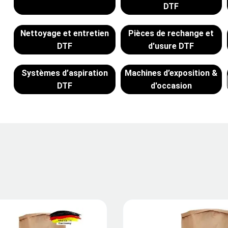
DTF
Nettoyage et entretien
Pièces de rechange et
DTF
d'usure DTF
Systèmes d’aspiration
Machines d’exposition &
DTF
d'occasion