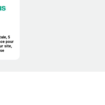
ale, 5
nce pour
r site,
ise