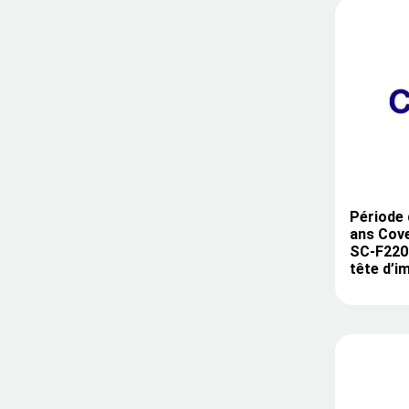
Période 
ans Cov
SC-F2200
tête d’i