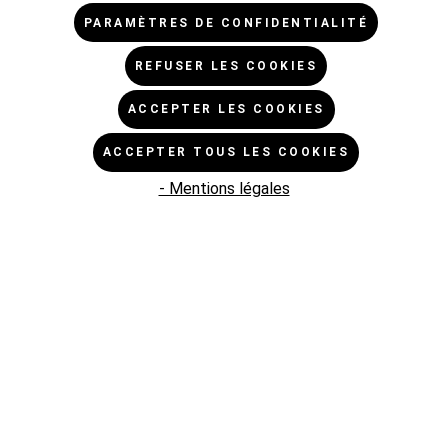
PARAMÈTRES DE CONFIDENTIALITÉ
REFUSER LES COOKIES
PROMO
ACCEPTER LES COOKIES
ACCEPTER TOUS LES COOKIES
- Mentions légales
Ruban adhésif double face pour palettes du
PMI, adhésion standard, diverses tailles