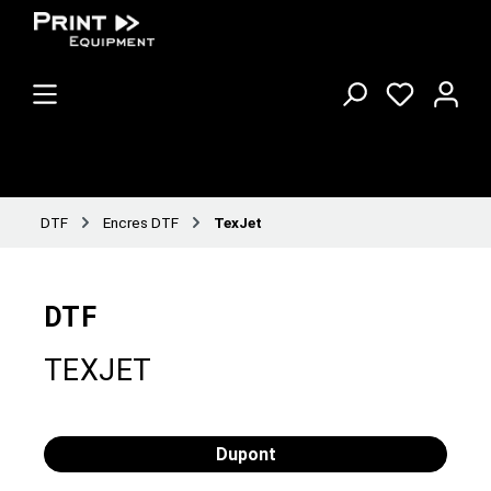
DTF
Encres DTF
TexJet
DTF
TEXJET
Dupont