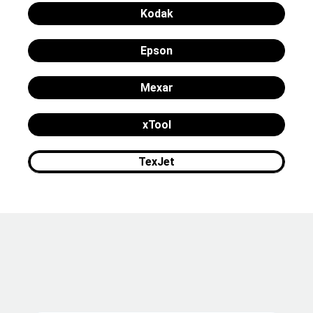
Kodak
Epson
Mexar
xTool
TexJet