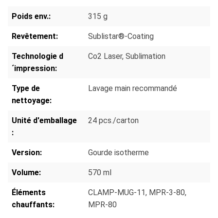
Poids env.:
315 g
Revêtement:
Sublistar®-Coating
Technologie d
Co2 Laser
, Sublimation
´impression:
Type de
Lavage main recommandé
nettoyage:
Unité d'emballage
24 pcs./carton
:
Version:
Gourde isotherme
Volume:
570 ml
Éléments
CLAMP-MUG-11
, MPR-3-80
,
chauffants:
MPR-80