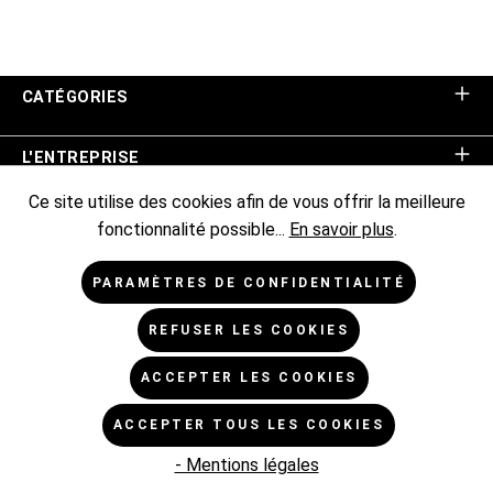
CATÉGORIES
L'ENTREPRISE
Ce site utilise des cookies afin de vous offrir la meilleure
ASSISTANCE BOUTIQUE
fonctionnalité possible...
En savoir plus
.
INFORMATIONS
PARAMÈTRES DE CONFIDENTIALITÉ
REFUSER LES COOKIES
NEWSLETTER
ACCEPTER LES COOKIES
* Tous les prix sont hors TVA TVA majorée de,
frais
ACCEPTER TOUS LES COOKIES
d'expédition de
et frais de livraison éventuels, sauf indication
contraire.
- Mentions légales