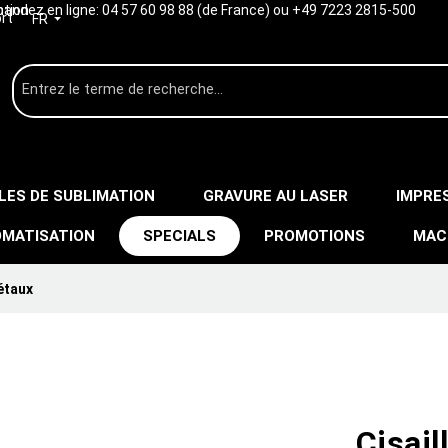
ption
ndez en ligne:
04 57 60 98 88 (de France) ou +49 7223 2815-500
rt
FR
LES DE SUBLIMATION
GRAVURE AU LASER
IMPRE
MATISATION
SPECIALS
PROMOTIONS
MAC
étaux
Cisail