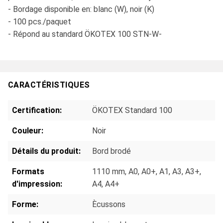
- Bordage disponible en: blanc (W), noir (K)
- 100 pcs./paquet
- Répond au standard ÖKOTEX 100 STN-W-
CARACTÉRISTIQUES
Certification:
ÖKOTEX Standard 100
Couleur:
Noir
Détails du produit:
Bord brodé
Formats
1110 mm
, A0
, A0+
, A1
, A3
, A3+
,
d'impression:
A4
, A4+
Forme:
Ècussons