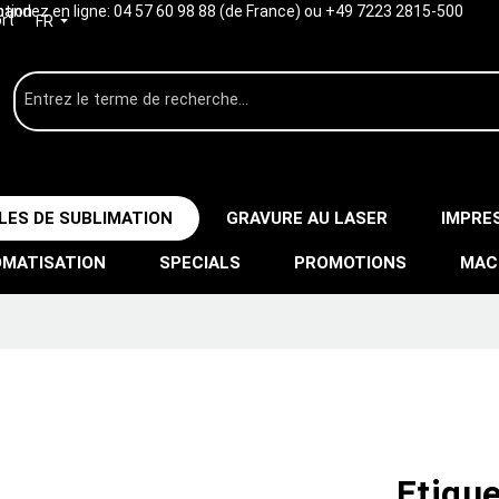
ption
ndez en ligne:
04 57 60 98 88 (de France) ou +49 7223 2815-500
rt
FR
LES DE SUBLIMATION
GRAVURE AU LASER
IMPRE
MATISATION
SPECIALS
PROMOTIONS
MAC
Etique