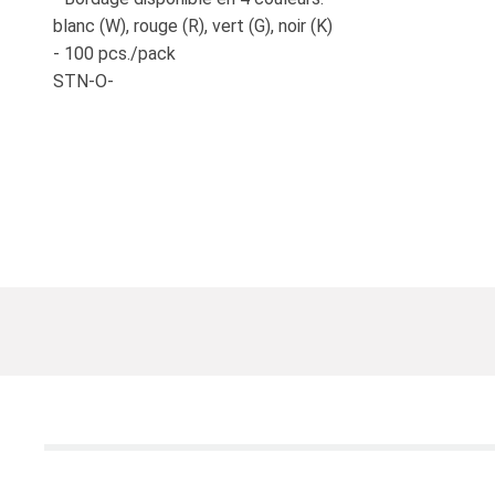
blanc (W), rouge (R), vert (G), noir (K)
- 100 pcs./pack
STN-O-