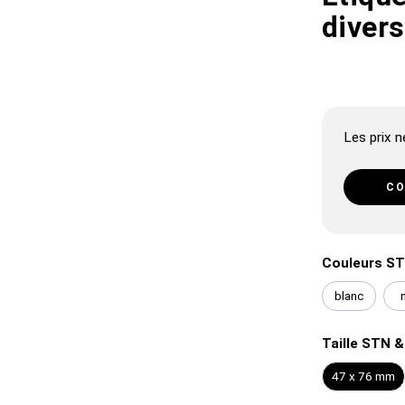
diver
Les prix ne
CO
Couleurs S
blanc
Taille STN 
47 x 76 mm