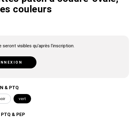
ses couleurs
 seront visibles qu'après l'inscription.
NNEXION
TN & PTQ
noir
vert
& PTQ & PEP