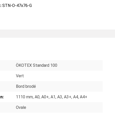
 :
STN-O-47x76-G
S
ÖKOTEX Standard 100
Vert
Bord brodé
n:
1110 mm
, A0
, A0+
, A1
, A3
, A3+
, A4
, A4+
Ovale