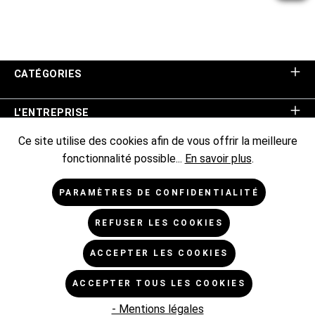
CATÉGORIES
L'ENTREPRISE
Ce site utilise des cookies afin de vous offrir la meilleure
ASSISTANCE BOUTIQUE
fonctionnalité possible...
En savoir plus
.
INFORMATIONS
PARAMÈTRES DE CONFIDENTIALITÉ
REFUSER LES COOKIES
NEWSLETTER
ACCEPTER LES COOKIES
* Tous les prix sont hors TVA TVA majorée de,
frais
ACCEPTER TOUS LES COOKIES
d'expédition de
et frais de livraison éventuels, sauf indication
contraire.
- Mentions légales