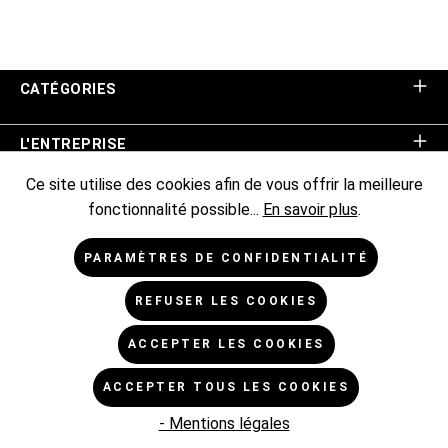
CATÉGORIES
L'ENTREPRISE
Ce site utilise des cookies afin de vous offrir la meilleure
ASSISTANCE BOUTIQUE
fonctionnalité possible...
En savoir plus
.
INFORMATIONS
PARAMÈTRES DE CONFIDENTIALITÉ
REFUSER LES COOKIES
NEWSLETTER
ACCEPTER LES COOKIES
* Tous les prix sont hors TVA TVA majorée de,
frais
ACCEPTER TOUS LES COOKIES
d'expédition de
et frais de livraison éventuels, sauf indication
contraire.
- Mentions légales