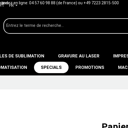
ption
ndez en ligne:
04 57 60 98 88 (de France) ou +49 7223 2815-500
rt
FR
LES DE SUBLIMATION
GRAVURE AU LASER
IMPRE
MATISATION
SPECIALS
PROMOTIONS
MAC
Papier