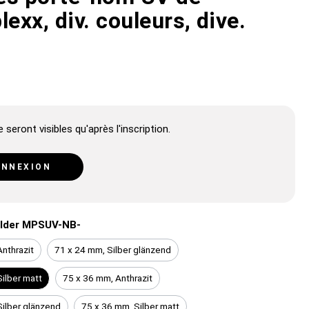
lexx, div. couleurs, dive.
 seront visibles qu'après l'inscription.
NNEXION
lder MPSUV-NB-
nthrazit
71 x 24 mm, Silber glänzend
ilber matt
75 x 36 mm, Anthrazit
Silber glänzend
75 x 36 mm, Silber matt