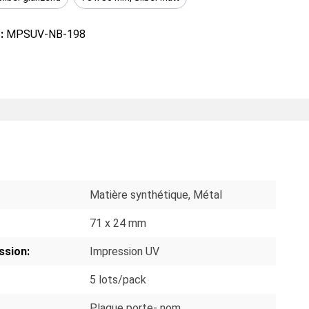
 :
MPSUV-NB-198
S
Matière synthétique
, Métal
71 x 24 mm
ssion:
Impression UV
5 lots/pack
Plaque porte- nom