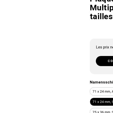
Multip
tailles
Les prix ne
CO
Namensschi
71 x 24 mm, A
71 x 24 mm, S
75 x 36 mm, 