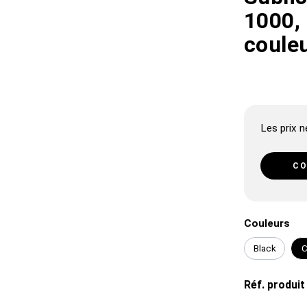
1000, 
coule
Les prix ne
CO
Couleurs
Black
C
Réf. produit