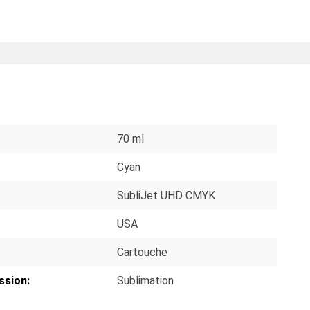
S
70 ml
Cyan
SubliJet UHD CMYK
USA
Cartouche
ssion:
Sublimation