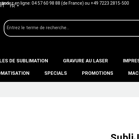
ption
ndez en ligne:
04 57 60 98 88 (de France) ou +49 7223 2815-500
rt
FR
LES DE SUBLIMATION
GRAVURE AU LASER
IMPRE
MATISATION
SPECIALS
PROMOTIONS
MAC
Subli