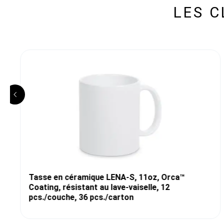
LES 
Tasse en céramique LENA-S, 11oz, Orca™
Coating, résistant au lave-vaiselle, 12
pcs./couche, 36 pcs./carton