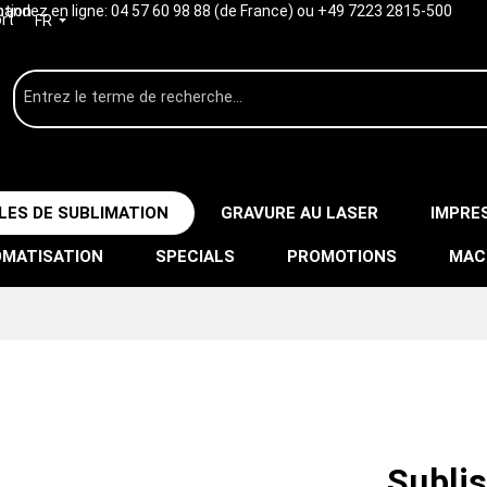
ption
ndez en ligne:
04 57 60 98 88 (de France) ou +49 7223 2815-500
rt
FR
LES DE SUBLIMATION
GRAVURE AU LASER
IMPRE
MATISATION
SPECIALS
PROMOTIONS
MAC
Subli