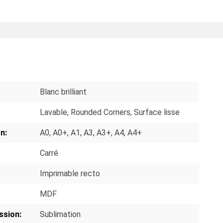
S
Blanc brilliant
Lavable
, Rounded Corners
, Surface lisse
n:
A0
, A0+
, A1
, A3
, A3+
, A4
, A4+
Carré
Imprimable recto
MDF
ssion:
Sublimation