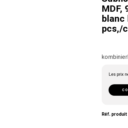
MDF, 
blanc 
pcs,/
kombinie
Les prix ne
CO
Réf. produit