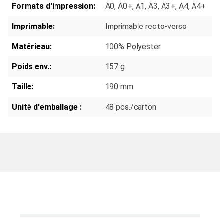
Formats d'impression:
A0
, A0+
, A1
, A3
, A3+
, A4
, A4+
Imprimable:
Imprimable recto-verso
Matérieau:
100% Polyester
Poids env.:
157 g
Taille:
190 mm
Unité d'emballage :
48 pcs./carton