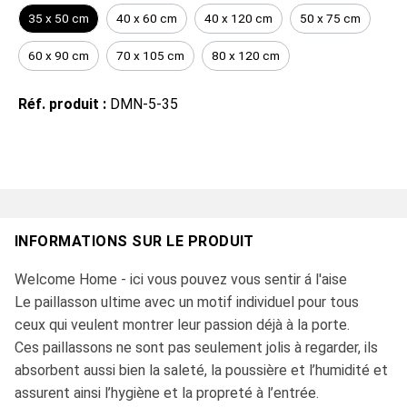
35 x 50 cm
40 x 60 cm
40 x 120 cm
50 x 75 cm
60 x 90 cm
70 x 105 cm
80 x 120 cm
Réf. produit :
DMN-5-35
INFORMATIONS SUR LE PRODUIT
Welcome Home - ici vous pouvez vous sentir á l'aise
Le paillasson ultime avec un motif individuel pour tous
ceux qui veulent montrer leur passion déjà à la porte.
Ces paillassons ne sont pas seulement jolis à regarder, ils
absorbent aussi bien la saleté, la poussière et l’humidité et
assurent ainsi l’hygiène et la propreté à l’entrée.