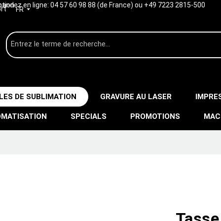
ption
ndez en ligne:
04 57 60 98 88 (de France) ou +49 7223 2815-500
rt
FR
LES DE SUBLIMATION
GRAVURE AU LASER
IMPRE
MATISATION
SPECIALS
PROMOTIONS
MAC
Tasse