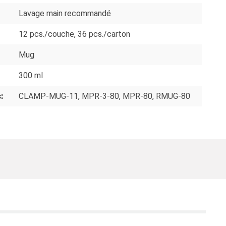
Lavage main recommandé
12 pcs./couche
, 36 pcs./carton
Mug
300 ml
:
CLAMP-MUG-11
, MPR-3-80
, MPR-80
, RMUG-80