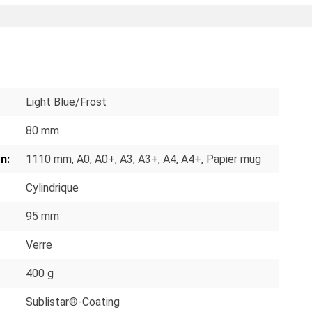
S
Light Blue/Frost
80 mm
n:
1110 mm
, A0
, A0+
, A3
, A3+
, A4
, A4+
, Papier mug
Cylindrique
95 mm
Verre
400 g
Sublistar®-Coating