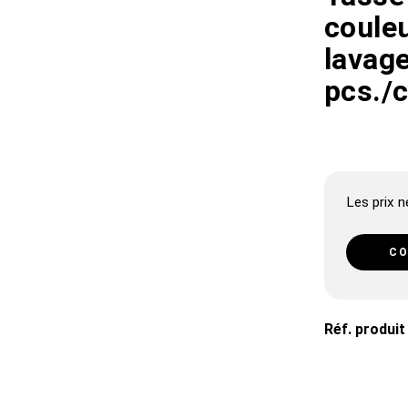
couleu
lavag
pcs./
Les prix ne
CO
Réf. produit