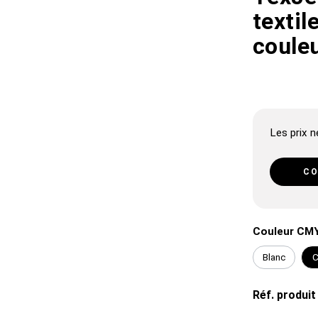
textil
couleu
Les prix ne
CO
Couleur CM
Blanc
C
Réf. produit