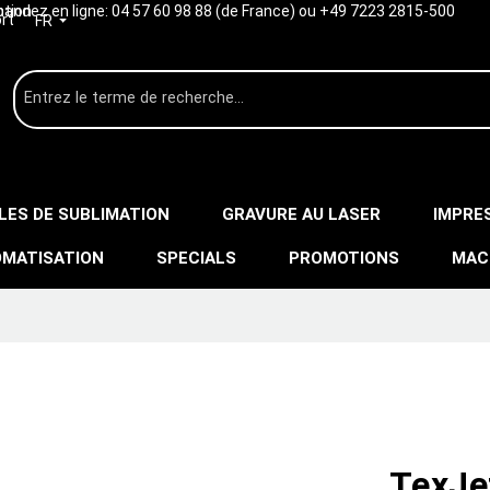
ption
ndez en ligne:
04 57 60 98 88 (de France) ou +49 7223 2815-500
rt
FR
LES DE SUBLIMATION
GRAVURE AU LASER
IMPRE
MATISATION
SPECIALS
PROMOTIONS
MAC
TexJe