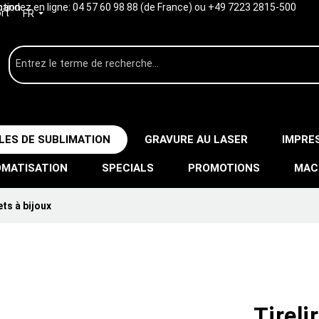
ption
ndez en ligne:
04 57 60 98 88 (de France) ou +49 7223 2815-500
rt
FR
LES DE SUBLIMATION
GRAVURE AU LASER
IMPRE
MATISATION
SPECIALS
PROMOTIONS
MAC
ts à bijoux
Tireli