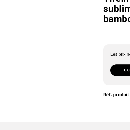
subli
bambo
Les prix ne
CO
Réf. produit