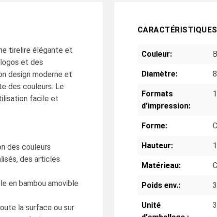
CARACTÉRISTIQUE
e tirelire élégante et
Couleur:
B
 logos et des
Diamètre:
son design moderne et
nte des couleurs. Le
Formats
isation facile et
d'impression:
Forme:
C
Hauteur:
1
on des couleurs
isés, des articles
Matérieau:
C
cle en bambou amovible
Poids env.:
3
Unité
3
toute la surface ou sur