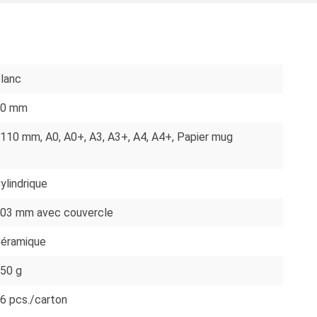
S
lanc
80 mm
1110 mm
, A0
, A0+
, A3
, A3+
, A4
, A4+
, Papier mug
ylindrique
03 mm avec couvercle
éramique
50 g
6 pcs./carton