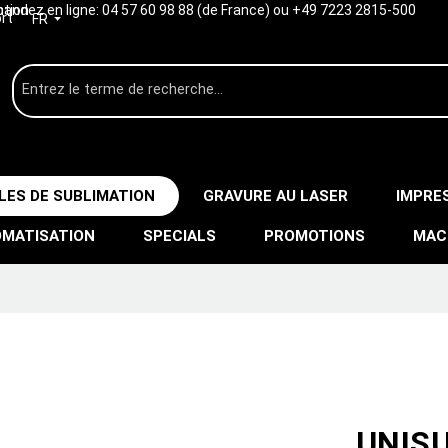
ption
ndez en ligne:
04 57 60 98 88 (de France) ou +49 7223 2815-500
rt
FR
LES DE SUBLIMATION
GRAVURE AU LASER
IMPRE
MATISATION
SPECIALS
PROMOTIONS
MAC
UNISU