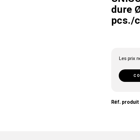
dure 
pcs./
Les prix ne
CO
Réf. produit