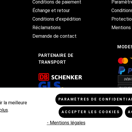
Conditions de paiement
Paramètr
Échange et retour
Condition
Conditions d'expédition
Protecti
Réclamations
Mentions 
Demande de contact
MODES
PARTENAIRE DE
TRANSPORT
PARAMÈTRES DE CONFIDENTIA
r la meilleure
plus
.
ACCEPTER LES COOKIES
A
TVA TVA majorée de,
frais d'expédition de
et frais de livraison éventue
- Mentions légales