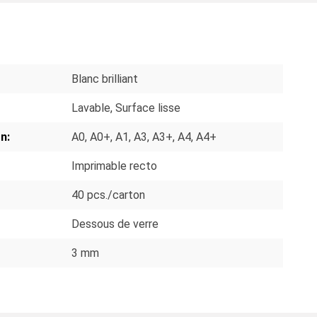
S
Blanc brilliant
Lavable
, Surface lisse
n:
A0
, A0+
, A1
, A3
, A3+
, A4
, A4+
Imprimable recto
40 pcs./carton
Dessous de verre
3 mm