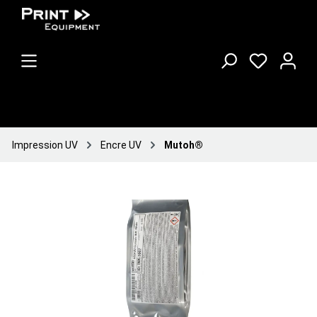
Impression UV
Encre UV
Mutoh®