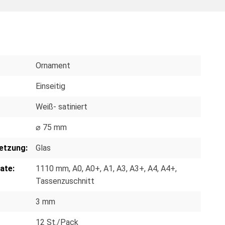
Ornament
Einseitig
Weiß- satiniert
⌀ 75 mm
etzung:
Glas
ate:
1110 mm
, A0
, A0+
, A1
, A3
, A3+
, A4
, A4+
,
Tassenzuschnitt
3 mm
12 St./Pack