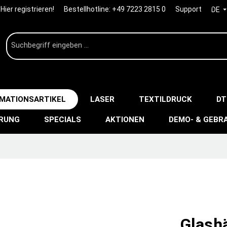
Hier registrieren!
Bestellhotline:
+49 7223 2815 0
Support
DE
IMATIONSARTIKEL
LASER
TEXTILDRUCK
DT
ERUNG
SPECIALS
AKTIONEN
DEMO- & GEBR
Glashä