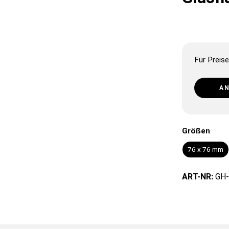
Für Preise
A
Größen
76 x 76 mm
ART-NR:
GH-