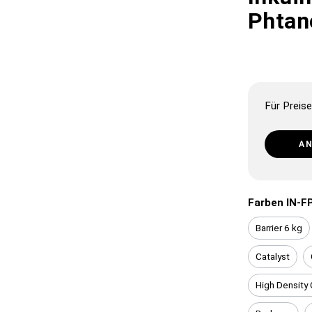
Phtano
Für Preise
A
Farben IN-F
Barrier 6 kg
Catalyst
High Density 