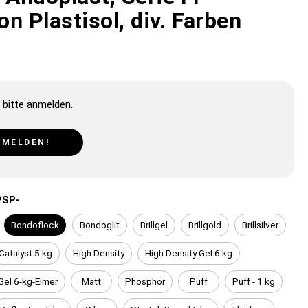
n Plastisol, div. Farben
 bitte anmelden.
NMELDEN!
PSP-
Bondoflock
Bondoglit
Brillgel
Brillgold
Brillsilver
Catalyst 5 kg
High Density
High Density Gel 6 kg
Gel 6-kg-Eimer
Matt
Phosphor
Puff
Puff - 1 kg