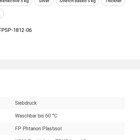
Reflective 5 kg
Silver
Stretch Based 5 kg
Thickner
g
FPSP-1812-06
Siebdruck
Waschbar bis 60 °C
FP Phtanon Plastisol