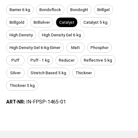
Barrier 6 kg
Bondoflock
Bondoglit
Brillgel
Brillgold
Brillsilver
Catalyst
Catalyst 5 kg
High Density
High Density Gel 6 kg
High Density Gel 6-kg-Eimer
Matt
Phosphor
Puff
Puff - 1 kg
Reducer
Reflective 5 kg
Silver
Stretch Based 5 kg
Thickner
Thickner 5 kg
ART-NR:
IN-FPSP-1465-01