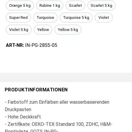
Orange 5 kg
Rubine 1 kg
Scarlet
Scarlet 5 kg
Super Red
Turquoise
Turquoise 5 kg
Violet
Violet 5 kg
Yellow
Yellow 5 kg
ART-NR:
IN-PG-2855-05
PRODUKTINFORMATIONEN
- Farbstoff zum Einfärben aller wasserbasierenden
Druckpasten
- Hohe Deckkraft
- Zertifikate: OEKO-TEX Standard 100, ZDHC, H&M-
Positivliste, GOTS IN-PG-