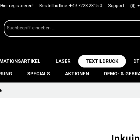
Hier registrieren!
Bestellhotline:
+49 7223 2815 0
Support
DE
IMATIONSARTIKEL
LASER
TEXTILDRUCK
DT
ERUNG
SPECIALS
AKTIONEN
DEMO- & GEBR
e
Inkui