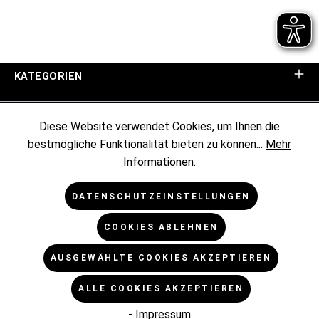
KATEGORIEN
UNTERNEHMEN
Diese Website verwendet Cookies, um Ihnen die
bestmögliche Funktionalität bieten zu können...
Mehr
KUNDENINFORMATIONEN
Informationen
.
RECHTLICHES
DATENSCHUTZEINSTELLUNGEN
COOKIES ABLEHNEN
NEWSLETTER
AUSGEWÄHLTE COOKIES AKZEPTIEREN
* Alle Preise exkl. gesetzl. Mehrwertsteuer zzgl.
ALLE COOKIES AKZEPTIEREN
Versandkosten
und ggf. Nachnahmegebühren, wenn nicht
anders angegeben.
- Impressum