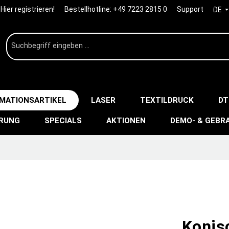
Hier registrieren!
Bestellhotline:
+49 7223 2815 0
Support
DE
IMATIONSARTIKEL
LASER
TEXTILDRUCK
DT
ERUNG
SPECIALS
AKTIONEN
DEMO- & GEBR
Konis