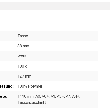
Tasse
88 mm
Weiß
180 g
127 mm
etzung:
100% Polymer
ate:
1110 mm
, A0
, A0+
, A3
, A3+
, A4
, A4+
,
Tassenzuschnitt