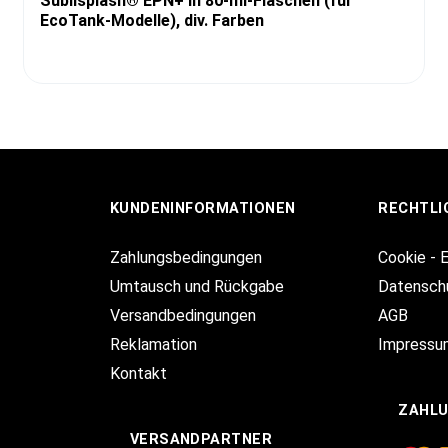
Sublisplash® EPN+ in 80-ml-Flaschen (für
EcoTank-Modelle), div. Farben
KUNDENINFORMATIONEN
RECHTLI
Zahlungsbedingungen
Cookie - 
Umtausch und Rückgabe
Datensch
Versandbedingungen
AGB
Reklamation
Impressu
Kontakt
ZAHL
VERSANDPARTNER