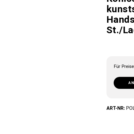
kunst
Hands
St./La
Für Preise
A
ART-NR:
PO