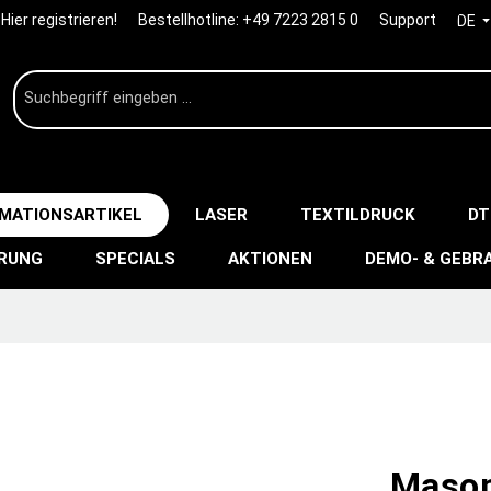
Hier registrieren!
Bestellhotline:
+49 7223 2815 0
Support
DE
IMATIONSARTIKEL
LASER
TEXTILDRUCK
DT
ERUNG
SPECIALS
AKTIONEN
DEMO- & GEBR
Mason