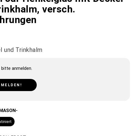
rinkhalm, versch.
hrungen
l und Trinkhalm
 bitte anmelden.
NMELDEN!
 MASON-
tiniert