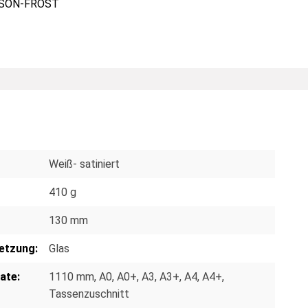
SON-FROST
Weiß- satiniert
410 g
130 mm
etzung:
Glas
ate:
1110 mm
, A0
, A0+
, A3
, A3+
, A4
, A4+
,
Tassenzuschnitt