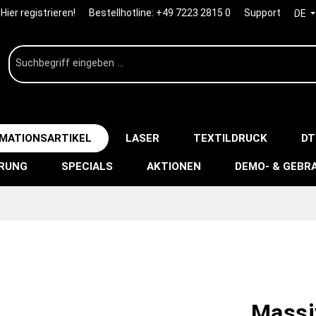
Hier registrieren!
Bestellhotline:
+49 7223 2815 0
Support
DE
IMATIONSARTIKEL
LASER
TEXTILDRUCK
DT
ERUNG
SPECIALS
AKTIONEN
DEMO- & GEBR
Massi