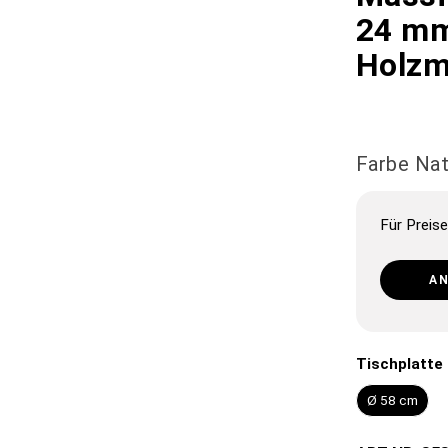
24 mm
Holzm
Farbe Na
Für Preise
A
Tischplatt
Ø 58 cm