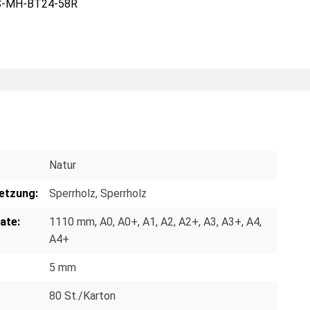
S-MH-BT24-58R
Natur
etzung:
Sperrholz
, Sperrholz
ate:
1110 mm
, A0
, A0+
, A1
, A2
, A2+
, A3
, A3+
, A4
,
A4+
5 mm
80 St./Karton