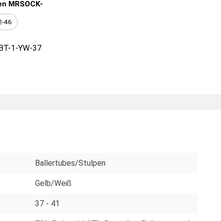
en MRSOCK-
2-46
BT-1-YW-37
Ballertubes/Stulpen
Gelb/Weiß
37 - 41