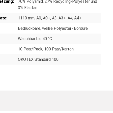
etzung:
70% Polyamid, 27% Recycling-Polyester und
3% Elastan
ate:
1110 mm
, A0
, A0+
, A3
, A3+
, A4
, A4+
Bedruckbare, weiße Polyester- Bordüre
Waschbar bis 40 °C
10 Paar/Pack
, 100 Paar/Karton
ÖKOTEX Standard 100