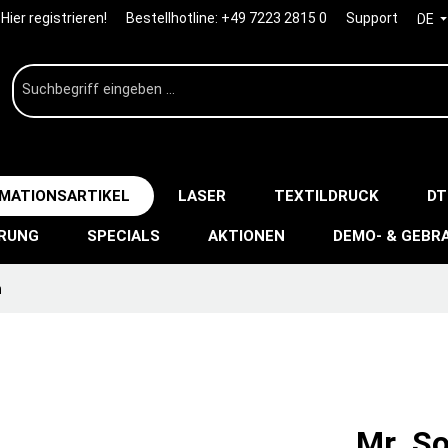
Hier registrieren!
Bestellhotline:
+49 7223 2815 0
Support
DE
IMATIONSARTIKEL
LASER
TEXTILDRUCK
DT
ERUNG
SPECIALS
AKTIONEN
DEMO- & GEBR
n
Mr. S