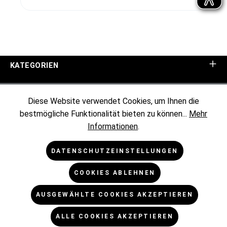
KATEGORIEN
UNTERNEHMEN
Diese Website verwendet Cookies, um Ihnen die
bestmögliche Funktionalität bieten zu können...
Mehr
KUNDENINFORMATIONEN
Informationen
.
RECHTLICHES
DATENSCHUTZEINSTELLUNGEN
COOKIES ABLEHNEN
NEWSLETTER
AUSGEWÄHLTE COOKIES AKZEPTIEREN
* Alle Preise exkl. gesetzl. Mehrwertsteuer zzgl.
ALLE COOKIES AKZEPTIEREN
Versandkosten
und ggf. Nachnahmegebühren, wenn nicht