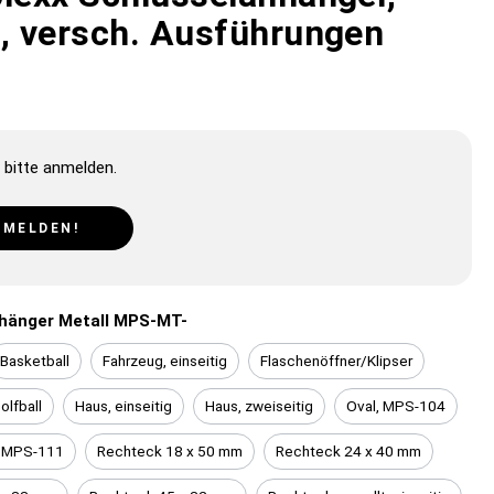
l, versch. Ausführungen
 bitte anmelden.
NMELDEN!
hänger Metall MPS-MT-
Basketball
Fahrzeug, einseitig
Flaschenöffner/Klipser
olfball
Haus, einseitig
Haus, zweiseitig
Oval, MPS-104
p MPS-111
Rechteck 18 x 50 mm
Rechteck 24 x 40 mm