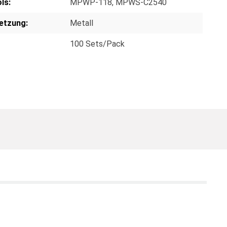
ls:
MPWP-118
, MPWS-C2540
etzung:
Metall
100 Sets/Pack