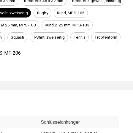
 x 33 mm
Rechteck 45 x 32 mm
Rechteck gewellt, einseitig
ellt, zweiseitig
Rugby
Rund, MPS-105
p Ø 25 mm, MPS-100
Rund Ø 25 mm, MPS-103
m
Squash
T-Shirt, zweiseitig
Tennis
Tropfenform
S-MT-206
Schlüsselanhänger