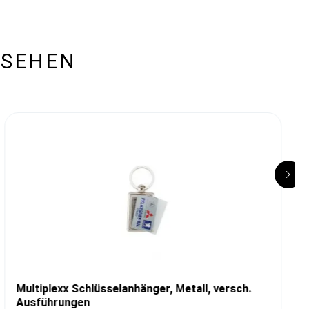
ESEHEN
Multiplexx Schlüsselanhänger, Metall, versch.
Ausführungen