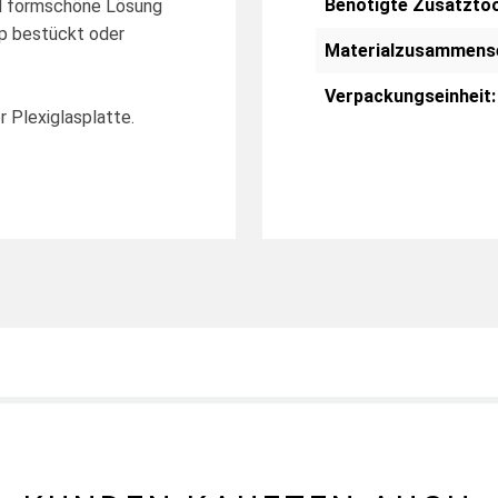
Benötigte Zusatztoo
nd formschöne Lösung
ip bestückt oder
Materialzusammens
Verpackungseinheit:
 Plexiglasplatte.