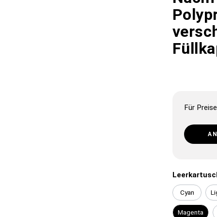
Polyp
versc
Füllka
Für Preise
A
Leerkartusc
Cyan
Li
Magenta