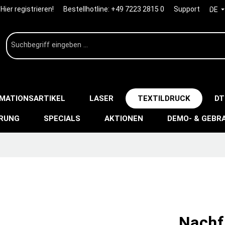
Hier registrieren!
Bestellhotline:
+49 7223 2815 0
Support
DE
IMATIONSARTIKEL
LASER
TEXTILDRUCK
DT
ERUNG
SPECIALS
AKTIONEN
DEMO- & GEBR
Nachf