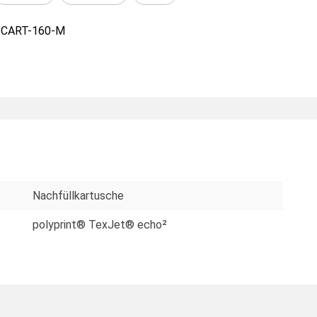
-CART-160-M
Nachfüllkartusche
polyprint® TexJet® echo²