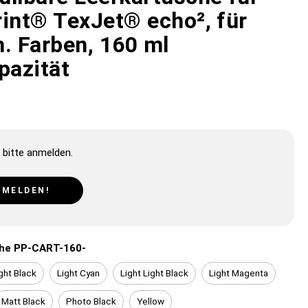
rint® TexJet® echo², für
h. Farben, 160 ml
pazität
 bitte anmelden.
NMELDEN!
he PP-CART-160-
ght Black
Light Cyan
Light Light Black
Light Magenta
Matt Black
Photo Black
Yellow