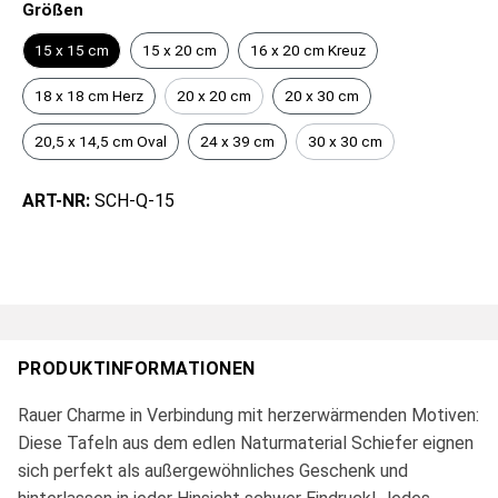
Größen
15 x 15 cm
15 x 20 cm
16 x 20 cm Kreuz
18 x 18 cm Herz
20 x 20 cm
20 x 30 cm
20,5 x 14,5 cm Oval
24 x 39 cm
30 x 30 cm
ART-NR:
SCH-Q-15
PRODUKTINFORMATIONEN
Rauer Charme in Verbindung mit herzerwärmenden Motiven:
Diese Tafeln aus dem edlen Naturmaterial Schiefer eignen
sich perfekt als außergewöhnliches Geschenk und