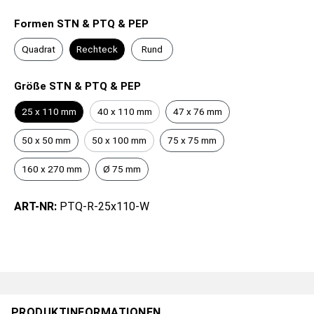
Formen STN & PTQ & PEP
Quadrat
Rechteck
Rund
Größe STN & PTQ & PEP
25 x 110 mm
40 x 110 mm
47 x 76 mm
50 x 50 mm
50 x 100 mm
75 x 75 mm
160 x 270 mm
Ø 75 mm
ART-NR:
PTQ-R-25x110-W
PRODUKTINFORMATIONEN