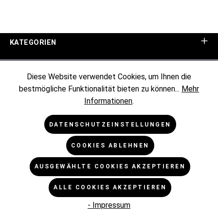
KATEGORIEN
UNTERNEHMEN
Diese Website verwendet Cookies, um Ihnen die
bestmögliche Funktionalität bieten zu können...
Mehr
KUNDENINFORMATIONEN
Informationen
.
RECHTLICHES
DATENSCHUTZEINSTELLUNGEN
COOKIES ABLEHNEN
NEWSLETTER
AUSGEWÄHLTE COOKIES AKZEPTIEREN
* Alle Preise exkl. gesetzl. Mehrwertsteuer zzgl.
ALLE COOKIES AKZEPTIEREN
Versandkosten
und ggf. Nachnahmegebühren, wenn nicht
anders angegeben.
- Impressum