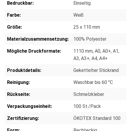
Bedruckbar:
Einseitig
Farbe:
Weiß
Größe:
25 x 110 mm
Materialzusammensetzung:
100% Polyester
Mögliche Druckformate:
1110 mm
, A0
, A0+
, A1
,
A3
, A3+
, A4
, A4+
Produktdetails:
Gekettelter Stickrand
Reinigung:
Waschbar bis 60 °C
Rückseite:
Schmelzkleber
Verpackungseinheit:
100 St./Pack
Zertifizierung:
ÖKOTEX Standard 100
Form:
Rechteckig