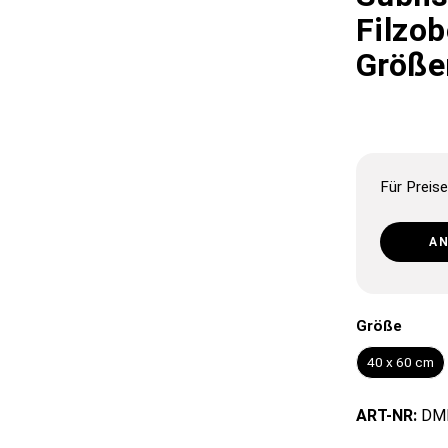
Filzob
Größe
Für Preise
A
Größe
40 x 60 cm
ART-NR:
DM