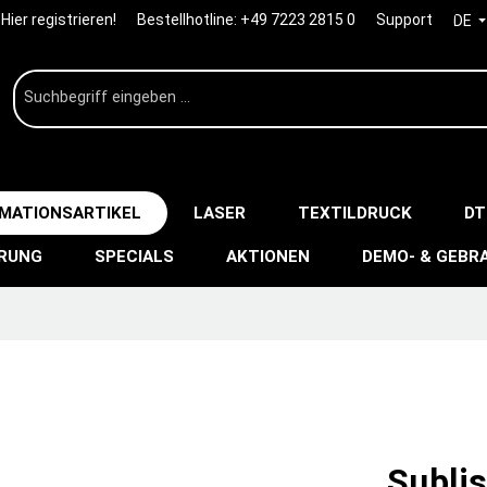
Hier registrieren!
Bestellhotline:
+49 7223 2815 0
Support
DE
IMATIONSARTIKEL
LASER
TEXTILDRUCK
DT
ERUNG
SPECIALS
AKTIONEN
DEMO- & GEBR
Subli